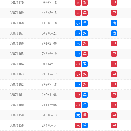
08071170
9+2+7=18
大
双
中
08071169
4+6+5=15
大
单
中
08071168
1+9+8=18
小
单
错
08071167
6+9+6=21
小
双
错
08071166
3+1+2=06
大
双
中
08071165
7+6+6=19
小
单
中
08071164
0+7+4=11
小
双
中
08071163
2+3+7=12
小
双
中
08071162
3+8+7=18
小
双
中
08071161
2+5+1=08
小
单
中
08071160
2+1+5=08
小
单
中
08071159
5+8+0=13
大
单
中
08071158
2+4+8=14
大
单
中