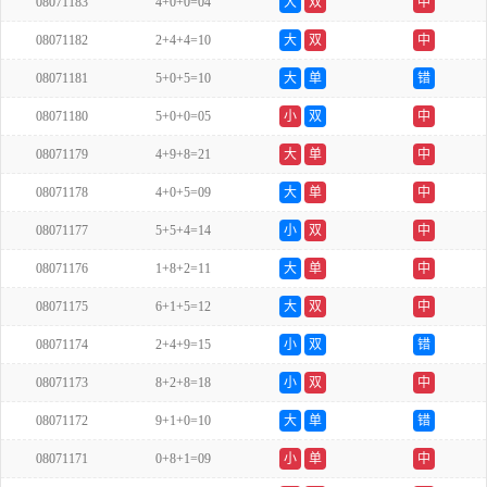
08071183
4+0+0=04
大
双
中
08071182
2+4+4=10
大
双
中
08071181
5+0+5=10
大
单
错
08071180
5+0+0=05
小
双
中
08071179
4+9+8=21
大
单
中
08071178
4+0+5=09
大
单
中
08071177
5+5+4=14
小
双
中
08071176
1+8+2=11
大
单
中
08071175
6+1+5=12
大
双
中
08071174
2+4+9=15
小
双
错
08071173
8+2+8=18
小
双
中
08071172
9+1+0=10
大
单
错
08071171
0+8+1=09
小
单
中