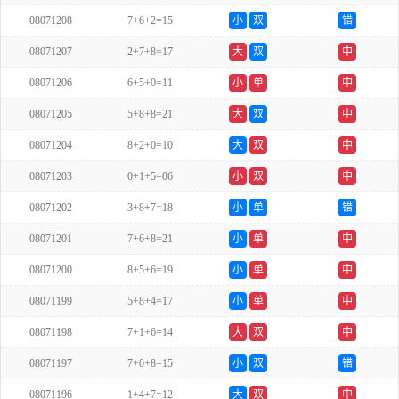
08071208
7+6+2=15
小
双
错
08071207
2+7+8=17
大
双
中
08071206
6+5+0=11
小
单
中
08071205
5+8+8=21
大
双
中
08071204
8+2+0=10
大
双
中
08071203
0+1+5=06
小
双
中
08071202
3+8+7=18
小
单
错
08071201
7+6+8=21
小
单
中
08071200
8+5+6=19
小
单
中
08071199
5+8+4=17
小
单
中
08071198
7+1+6=14
大
双
中
08071197
7+0+8=15
小
双
错
08071196
1+4+7=12
大
双
中