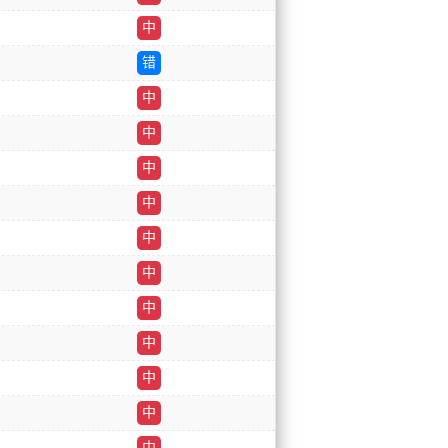
中
错
中
中
中
中
中
中
中
中
中
中
中