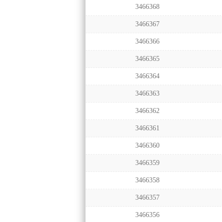
3466368
3466367
3466366
3466365
3466364
3466363
3466362
3466361
3466360
3466359
3466358
3466357
3466356