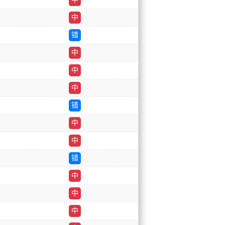
中
错
中
中
中
错
中
中
错
中
中
中