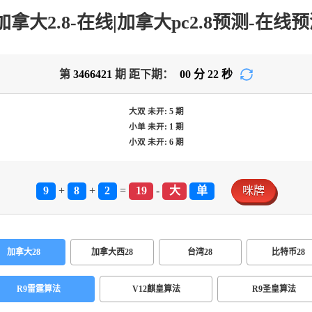
第
3466421
期 距下期：
00
分
22
秒
大双
未开:
5
期
小单
未开:
1
期
小双
未开:
6
期
9
+
8
+
2
=
19
-
大
单
咪牌
加拿大28
加拿大西28
台湾28
比特币28
R9雷霆算法
V12麒皇算法
R9圣皇算法