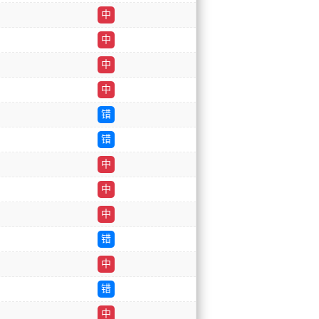
中
中
中
中
错
错
中
中
中
错
中
错
中