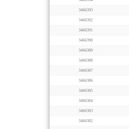
3466393
3466392
3466391
3466390
3466389
3466388
3466387
3466386
3466385
3466384
3466383
3466382