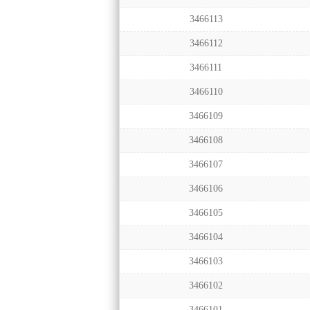
3466113
3466112
3466111
3466110
3466109
3466108
3466107
3466106
3466105
3466104
3466103
3466102
3466101