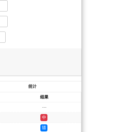
统计
结果
---
中
错