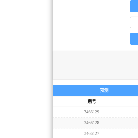
预测
期号
3466129
3466128
3466127