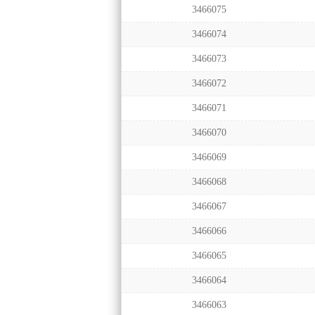
3466075
3466074
3466073
3466072
3466071
3466070
3466069
3466068
3466067
3466066
3466065
3466064
3466063