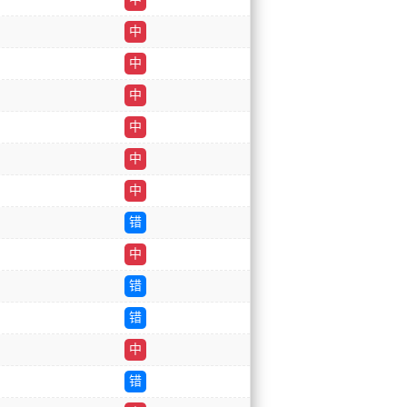
中
中
中
中
中
中
错
中
错
错
中
错