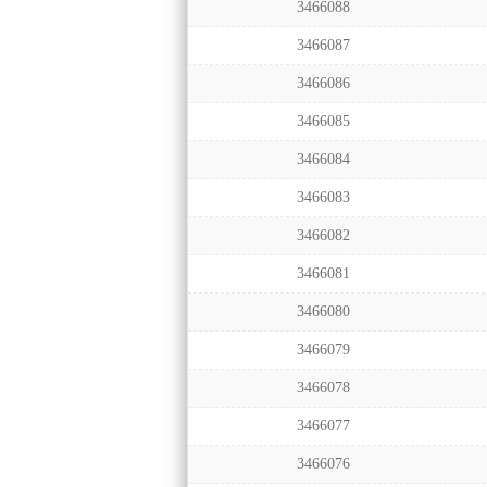
3466088
3466087
3466086
3466085
3466084
3466083
3466082
3466081
3466080
3466079
3466078
3466077
3466076