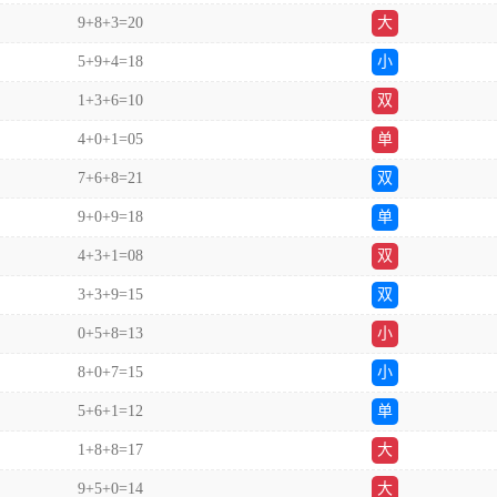
9+8+3=20
大
5+9+4=18
小
1+3+6=10
双
4+0+1=05
单
7+6+8=21
双
9+0+9=18
单
4+3+1=08
双
3+3+9=15
双
0+5+8=13
小
8+0+7=15
小
5+6+1=12
单
1+8+8=17
大
9+5+0=14
大