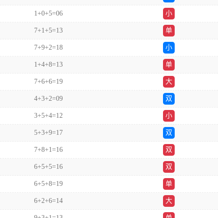
1+0+5=06
小
7+1+5=13
单
7+9+2=18
小
1+4+8=13
单
7+6+6=19
大
4+3+2=09
双
3+5+4=12
小
5+3+9=17
双
7+8+1=16
双
6+5+5=16
双
6+5+8=19
单
6+2+6=14
大
9+3+1=13
单