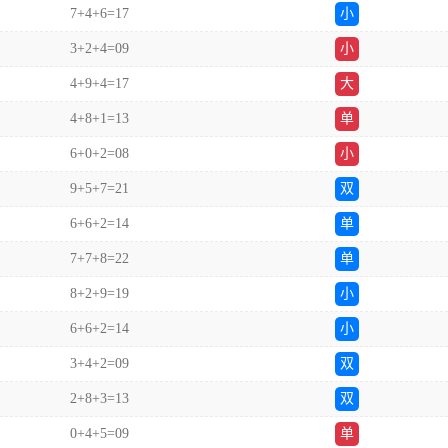
7+4+6=17
小
3+2+4=09
小
4+9+4=17
大
4+8+1=13
单
6+0+2=08
小
9+5+7=21
双
6+6+2=14
单
7+7+8=22
单
8+2+9=19
小
6+6+2=14
小
3+4+2=09
双
2+8+3=13
双
0+4+5=09
单