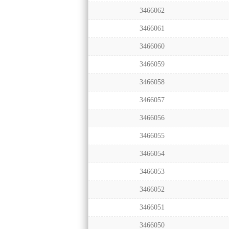
3466062
3466061
3466060
3466059
3466058
3466057
3466056
3466055
3466054
3466053
3466052
3466051
3466050