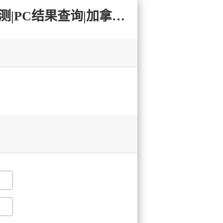
易记网址_ PC001.Com 加拿大2.8-在线|加拿大pc2.8预测-在线预测|PC结果查询|加拿大2.8走势咪牌预测|加拿大在线咪牌_火热优质的预测网站!