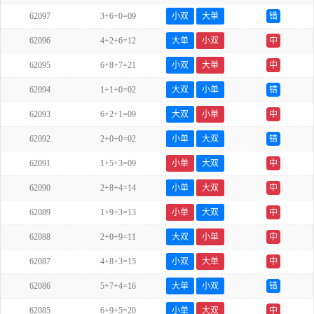
62097
3+6+0=09
小双
大单
错
62096
4+2+6=12
大单
小双
中
62095
6+8+7=21
小双
大单
中
62094
1+1+0=02
大双
小单
错
62093
6+2+1=09
大双
小单
中
62092
2+0+0=02
小单
大双
错
62091
1+5+3=09
小单
大双
中
62090
2+8+4=14
小单
大双
中
62089
1+9+3=13
小单
大双
中
62088
2+0+9=11
大双
小单
中
62087
4+8+3=15
小双
大单
中
62086
5+7+4=16
大单
小双
错
62085
6+9+5=20
小单
大双
中