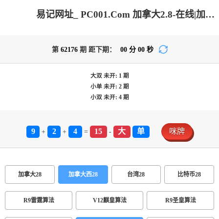
易记网址_ PC001.Com 加拿大2.8-在线|加拿大pc2.8预测-在线预测|PC结果查询|加拿大2.8走势咪牌预测|加拿大在线咪牌_火热优质的预测网站!
第
62176
期 距下期：
00
分
00
秒
大双
未开:
1
期
小单
未开:
2
期
小双
未开:
4
期
9
2
4
15
大
单
咪牌
+
+
=
-
加拿大28
加拿大西28
台湾28
比特币28
R9雷霆算法
V12麒皇算法
R9圣皇算法