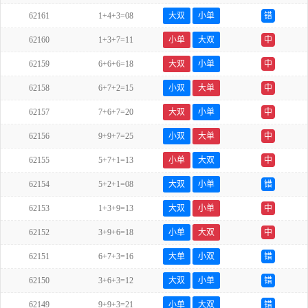
62161
1+4+3=08
大双
小单
错
62160
1+3+7=11
小单
大双
中
62159
6+6+6=18
大双
小单
中
62158
6+7+2=15
小双
大单
中
62157
7+6+7=20
大双
小单
中
62156
9+9+7=25
小双
大单
中
62155
5+7+1=13
小单
大双
中
62154
5+2+1=08
大双
小单
错
62153
1+3+9=13
大双
小单
中
62152
3+9+6=18
小单
大双
中
62151
6+7+3=16
大单
小双
错
62150
3+6+3=12
大双
小单
错
62149
9+9+3=21
小单
大双
错