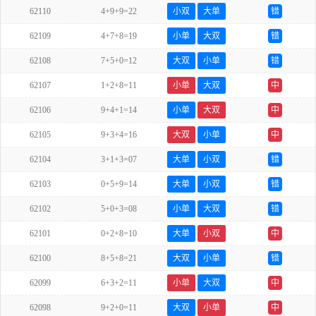
62110
4+9+9=22
小双
大单
错
62109
4+7+8=19
小单
大双
错
62108
7+5+0=12
大双
小单
错
62107
1+2+8=11
小单
大双
中
62106
9+4+1=14
小单
大双
中
62105
9+3+4=16
大双
小单
中
62104
3+1+3=07
大单
小双
错
62103
0+5+9=14
大单
小双
错
62102
5+0+3=08
小单
大双
错
62101
0+2+8=10
大单
小双
中
62100
8+5+8=21
大双
小单
错
62099
6+3+2=11
小单
大双
中
62098
9+2+0=11
大双
小单
中