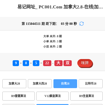
易记网址_ PC001.Com 加拿大2.8-在线|加拿大pc2.8预测-在线预测|PC结果查询|加拿大2.8走势咪牌预测|加拿大在线咪牌_火热优质的预测网站!
第
115044511
期 距下期：
03
分
00
秒
大单
未开:
8
期
小单
未开:
3
期
小双
未开:
2
期
9
8
5
22
大
双
咪牌
+
+
=
-
加拿大28
加拿大西28
台湾28
比特币28
R9雷霆算法
V12麒皇算法
R9圣皇算法