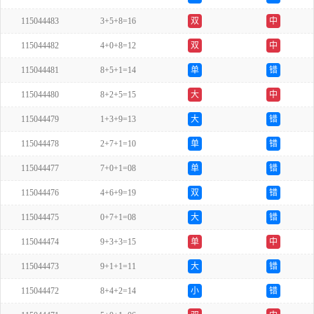
115044483
3+5+8=16
双
中
115044482
4+0+8=12
双
中
115044481
8+5+1=14
单
错
115044480
8+2+5=15
大
中
115044479
1+3+9=13
大
错
115044478
2+7+1=10
单
错
115044477
7+0+1=08
单
错
115044476
4+6+9=19
双
错
115044475
0+7+1=08
大
错
115044474
9+3+3=15
单
中
115044473
9+1+1=11
大
错
115044472
8+4+2=14
小
错