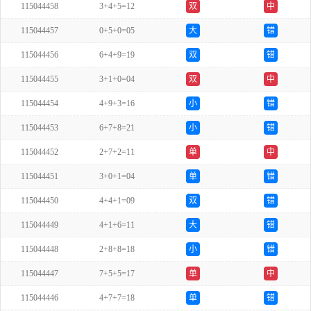
115044458
3+4+5=12
双
中
115044457
0+5+0=05
大
错
115044456
6+4+9=19
双
错
115044455
3+1+0=04
双
中
115044454
4+9+3=16
小
错
115044453
6+7+8=21
小
错
115044452
2+7+2=11
单
中
115044451
3+0+1=04
单
错
115044450
4+4+1=09
双
错
115044449
4+1+6=11
大
错
115044448
2+8+8=18
小
错
115044447
7+5+5=17
单
中
115044446
4+7+7=18
单
错