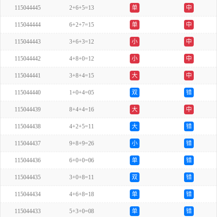
115044445
2+6+5=13
单
中
115044444
6+2+7=15
单
中
115044443
3+6+3=12
小
中
115044442
4+8+0=12
小
中
115044441
3+8+4=15
大
中
115044440
1+0+4=05
双
错
115044439
8+4+4=16
大
中
115044438
4+2+5=11
大
错
115044437
9+8+9=26
小
错
115044436
6+0+0=06
单
错
115044435
3+0+8=11
双
错
115044434
4+6+8=18
单
错
115044433
5+3+0=08
单
错