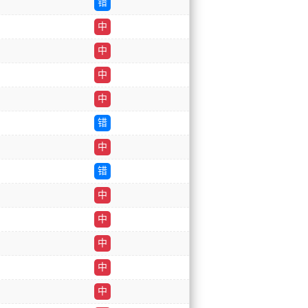
错
中
中
中
中
错
中
错
中
中
中
中
中