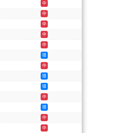
中
中
中
中
中
错
中
错
错
中
错
中
中