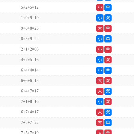
5+2+5=12
小
单
1+9+9=19
小
双
9+6+8=23
大
单
8+5+9=22
小
单
2+1+2=05
小
单
4+7+5=16
小
双
6+4+4=14
小
单
6+6+6=18
大
双
6+4+7=17
大
双
7+1+8=16
小
双
6+7+4=17
大
双
7+8+7=22
大
单
7+5+7=19
大
单