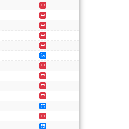
中
中
中
中
中
错
中
中
中
中
错
中
错