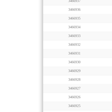
3466937
3466936
3466935
3466934
3466933
3466932
3466931
3466930
3466929
3466928
3466927
3466926
3466925