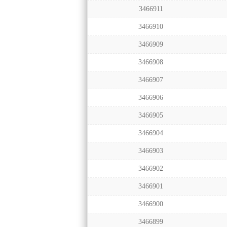
3466911
3466910
3466909
3466908
3466907
3466906
3466905
3466904
3466903
3466902
3466901
3466900
3466899