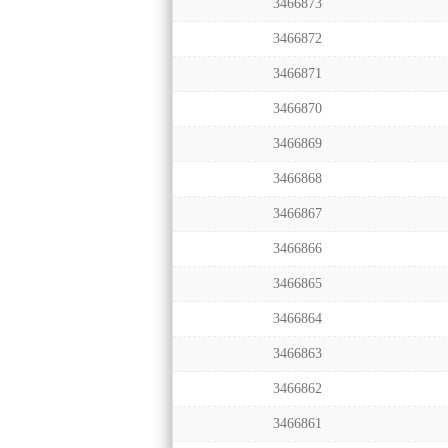
3466873
3466872
3466871
3466870
3466869
3466868
3466867
3466866
3466865
3466864
3466863
3466862
3466861