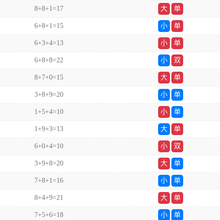
8+8+1=17
大
单
6+8+1=15
小
单
6+3+4=13
小
单
6+8+8=22
小
双
8+7+0=15
大
单
3+8+9=20
小
单
1+5+4=10
小
单
1+9+3=13
大
单
6+0+4=10
小
双
3+9+8=20
大
单
7+8+1=16
小
单
8+4+9=21
大
单
7+5+6=18
小
单