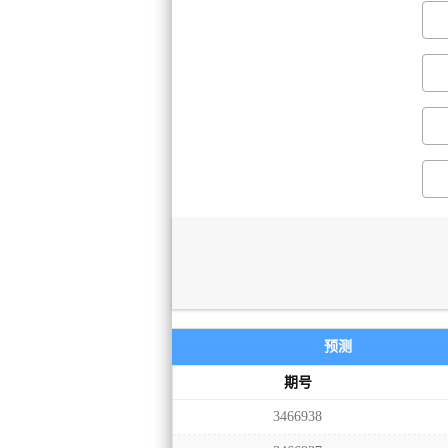
预测
期号
3466938