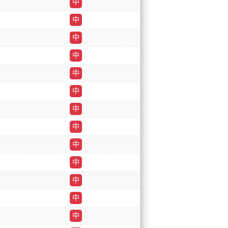
中
中
中
中
中
中
中
中
中
中
中
中
中