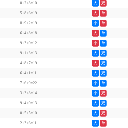
0+2+8=10
大
双
5+8+6=19
大
单
8+9+2=19
小
单
6+4+8=18
大
单
9+3+0=12
小
单
9+1+3=13
大
双
4+8+7=19
大
双
6+4+1=11
大
双
7+6+9=22
小
单
3+3+8=14
小
双
9+4+0=13
大
双
0+5+5=10
大
双
2+3+6=11
大
单