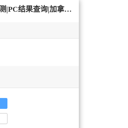
易记网址_ PC001.Com 加拿大2.8-在线|加拿大pc2.8预测-在线预测|PC结果查询|加拿大2.8走势咪牌预测|加拿大在线咪牌_火热优质的预测网站!