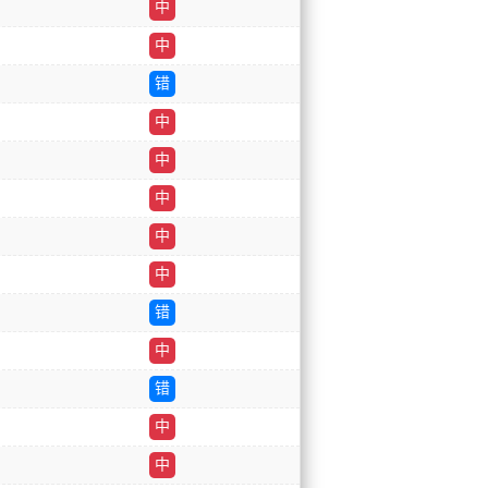
中
中
错
中
中
中
中
中
错
中
错
中
中