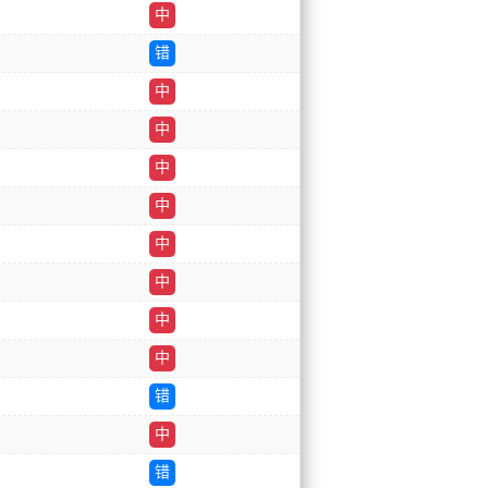
中
错
中
中
中
中
中
中
中
中
错
中
错