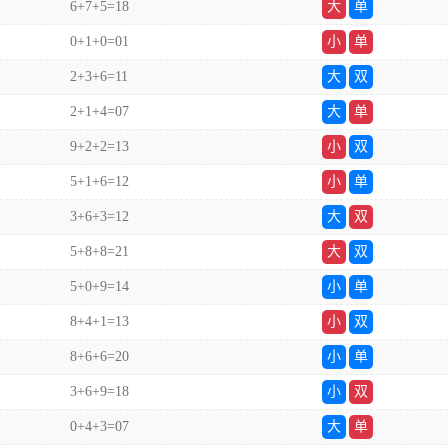
6+7+5=18
大
单
0+1+0=01
小
单
2+3+6=11
大
双
2+1+4=07
大
单
9+2+2=13
小
双
5+1+6=12
小
单
3+6+3=12
大
双
5+8+8=21
大
双
5+0+9=14
小
单
8+4+1=13
小
双
8+6+6=20
小
单
3+6+9=18
小
双
0+4+3=07
大
单