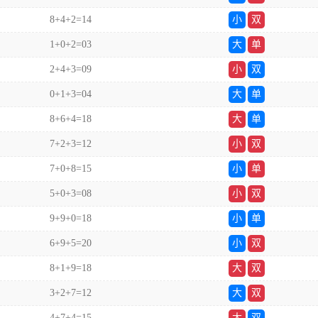
8+4+2=14
小
双
1+0+2=03
大
单
2+4+3=09
小
双
0+1+3=04
大
单
8+6+4=18
大
单
7+2+3=12
小
双
7+0+8=15
小
单
5+0+3=08
小
双
9+9+0=18
小
单
6+9+5=20
小
双
8+1+9=18
大
双
3+2+7=12
大
双
4+7+4=15
大
双