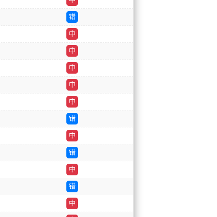
错
中
中
中
中
中
错
中
错
中
错
中