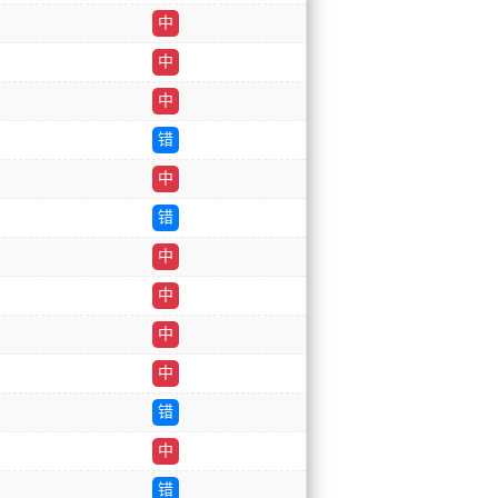
中
中
中
错
中
错
中
中
中
中
错
中
错