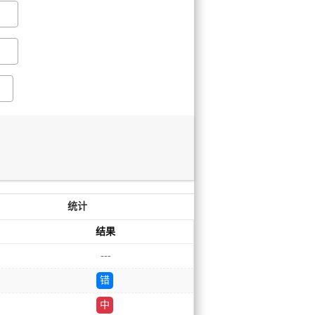
统计
结果
---
错
中