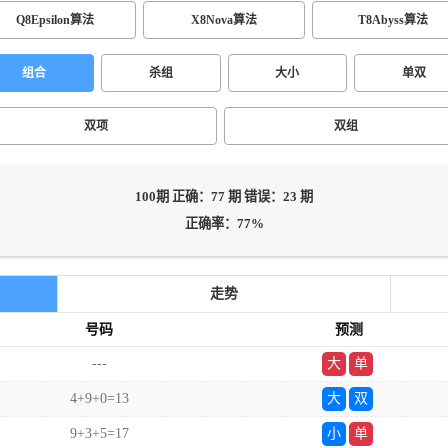
Q8Epsilon算法
X8Nova算法
T8Abyss算法
组合
杀组
大小
单双
双项
双组
100期 正确：77 期 错误：23 期
正确率：77%
走势
号码
预测
---
大
单
4+9+0=13
大
双
9+3+5=17
小
单