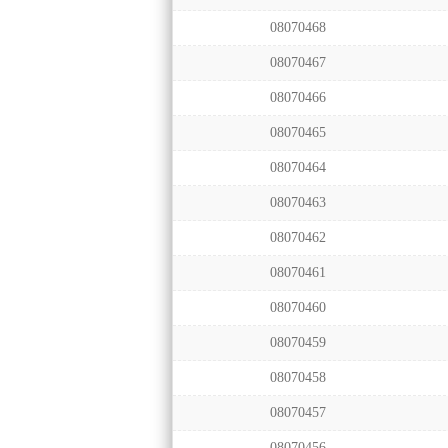
08070468
08070467
08070466
08070465
08070464
08070463
08070462
08070461
08070460
08070459
08070458
08070457
08070456