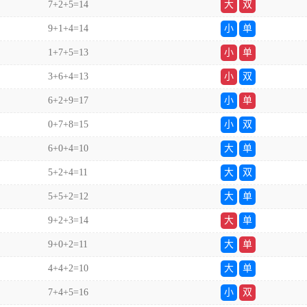
7+2+5=14
大
双
9+1+4=14
小
单
1+7+5=13
小
单
3+6+4=13
小
双
6+2+9=17
小
单
0+7+8=15
小
双
6+0+4=10
大
单
5+2+4=11
大
双
5+5+2=12
大
单
9+2+3=14
大
单
9+0+2=11
大
单
4+4+2=10
大
单
7+4+5=16
小
双