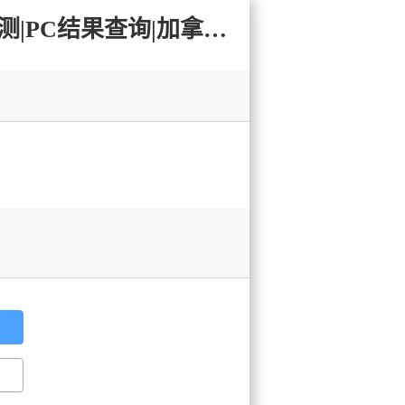
易记网址_ PC001.Com 加拿大2.8-在线|加拿大pc2.8预测-在线预测|PC结果查询|加拿大2.8走势咪牌预测|加拿大在线咪牌_火热优质的预测网站!