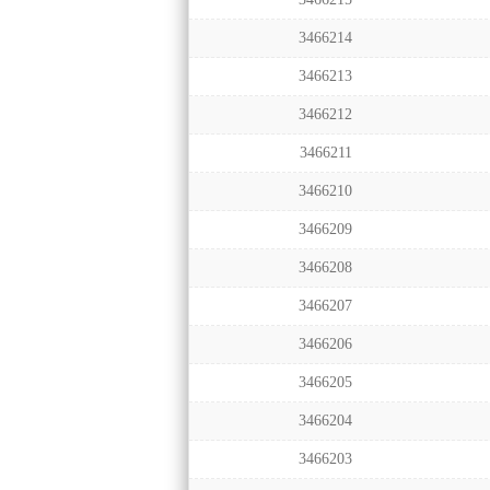
3466214
3466213
3466212
3466211
3466210
3466209
3466208
3466207
3466206
3466205
3466204
3466203