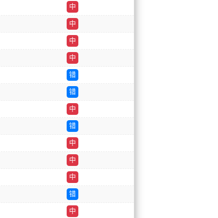
中
中
中
中
错
错
中
错
中
中
中
错
中