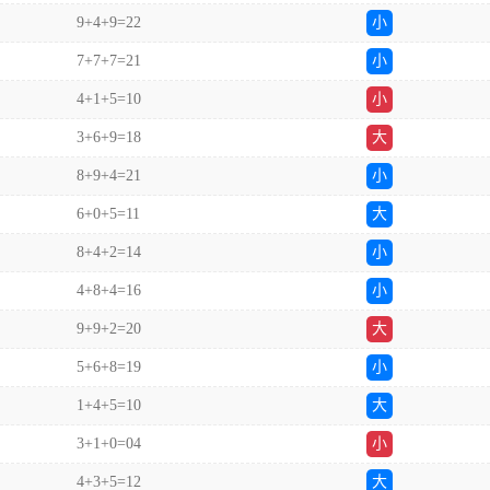
9+4+9=22
小
7+7+7=21
小
4+1+5=10
小
3+6+9=18
大
8+9+4=21
小
6+0+5=11
大
8+4+2=14
小
4+8+4=16
小
9+9+2=20
大
5+6+8=19
小
1+4+5=10
大
3+1+0=04
小
4+3+5=12
大