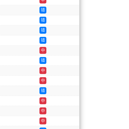
错
错
错
错
中
错
中
中
错
中
中
中