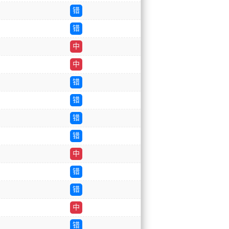
错
错
中
中
错
错
错
错
中
错
错
中
错