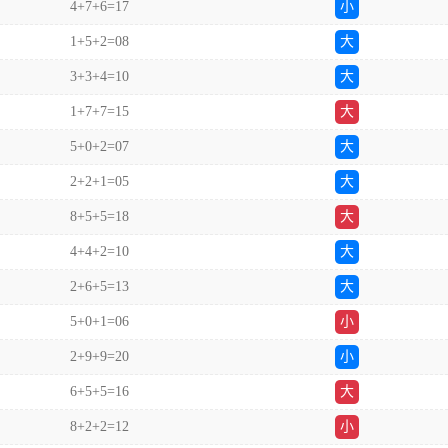
4+7+6=17
小
1+5+2=08
大
3+3+4=10
大
1+7+7=15
大
5+0+2=07
大
2+2+1=05
大
8+5+5=18
大
4+4+2=10
大
2+6+5=13
大
5+0+1=06
小
2+9+9=20
小
6+5+5=16
大
8+2+2=12
小