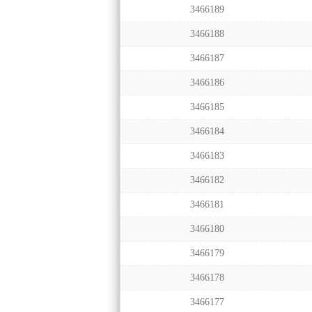
3466189
3466188
3466187
3466186
3466185
3466184
3466183
3466182
3466181
3466180
3466179
3466178
3466177