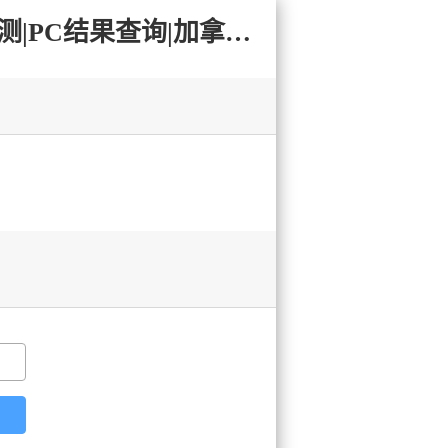
易记网址_ PC001.Com 加拿大2.8-在线|加拿大pc2.8预测-在线预测|PC结果查询|加拿大2.8走势咪牌预测|加拿大在线咪牌_火热优质的预测网站!