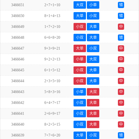
3466651
2+7+1=10
大双
小单
错
3466650
8+1+4=13
大单
小双
错
3466649
1+7+2=10
小双
大单
中
3466648
6+6+8=20
小双
大单
错
3466647
9+3+9=21
大单
小双
中
3466646
9+2+2=13
小单
大双
中
3466645
6+1+5=12
小双
大单
中
3466644
2+3+5=10
小双
大单
中
3466643
5+8+3=16
小单
大双
中
3466642
6+4+7=17
小双
大单
中
3466641
2+6+9=17
小双
大单
中
3466640
8+2+5=15
小双
大单
中
3466639
7+7+6=20
大单
小双
错