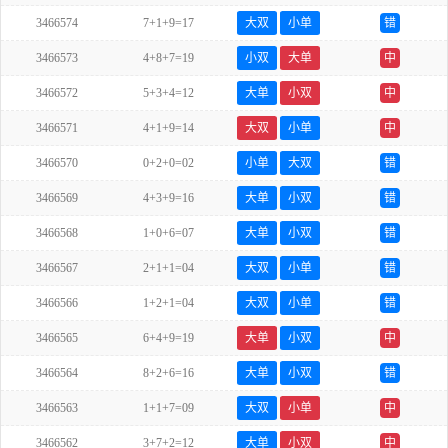
3466574
7+1+9=17
大双
小单
错
3466573
4+8+7=19
小双
大单
中
3466572
5+3+4=12
大单
小双
中
3466571
4+1+9=14
大双
小单
中
3466570
0+2+0=02
小单
大双
错
3466569
4+3+9=16
大单
小双
错
3466568
1+0+6=07
大单
小双
错
3466567
2+1+1=04
大双
小单
错
3466566
1+2+1=04
大双
小单
错
3466565
6+4+9=19
大单
小双
中
3466564
8+2+6=16
大单
小双
错
3466563
1+1+7=09
大双
小单
中
3466562
3+7+2=12
大单
小双
中