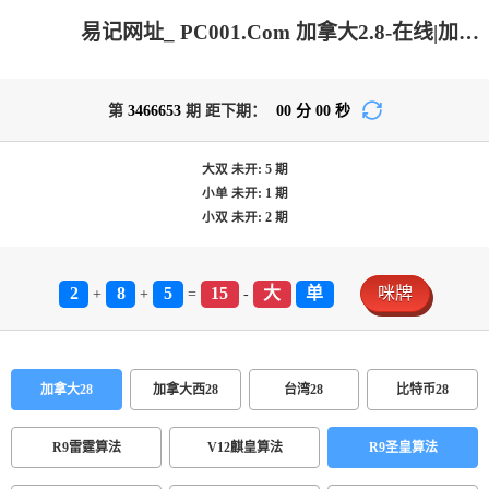
易记网址_ PC001.Com 加拿大2.8-在线|加拿大pc2.8预测-在线预测|PC结果查询|加拿大2.8走势咪牌预测|加拿大在线咪牌_火热优质的预测网站!
第
3466653
期 距下期：
00
分
00
秒
大双
未开:
5
期
小单
未开:
1
期
小双
未开:
2
期
2
8
5
15
大
单
咪牌
+
+
=
-
加拿大28
加拿大西28
台湾28
比特币28
R9雷霆算法
V12麒皇算法
R9圣皇算法