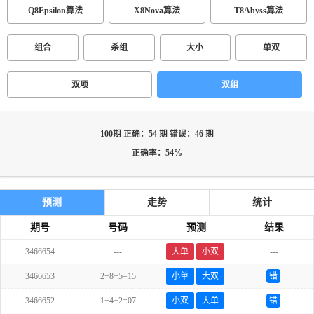
Q8Epsilon算法
X8Nova算法
T8Abyss算法
组合
杀组
大小
单双
双项
双组
100期 正确：54 期 错误：46 期
正确率：54%
预测
走势
统计
期号
号码
预测
结果
3466654
---
大单
小双
---
3466653
2+8+5=15
小单
大双
错
3466652
1+4+2=07
小双
大单
错