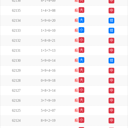
大
62136
4+1+4=09
殺
中
双
大
62135
1+4+3=08
殺
中
双
大
62134
5+9+6=20
殺
错
双
小
62133
1+3+6=10
殺
错
双
小
62132
5+8+8=21
殺
中
单
大
62131
1+5+7=13
殺
中
双
大
62130
5+9+0=14
殺
错
双
大
62129
3+9+4=16
殺
中
单
大
62128
0+9+9=18
殺
中
单
小
62127
3+8+3=14
殺
中
双
大
62126
3+7+9=19
殺
中
双
大
62125
5+0+2=07
殺
中
双
小
62124
8+9+2=19
殺
中
单