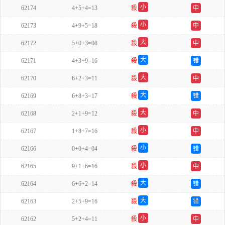
小
62174
4+5+4=13
殺
中
双
小
62173
4+9+5=18
殺
中
双
大
62172
5+0+3=08
殺
中
单
大
62171
4+3+9=16
殺
错
双
大
62170
6+2+3=11
殺
中
单
大
62169
6+8+3=17
殺
错
单
大
62168
2+1+9=12
殺
中
单
小
62167
1+8+7=16
殺
中
双
小
62166
0+0+4=04
殺
错
双
小
62165
9+1+6=16
殺
中
双
大
62164
6+6+2=14
殺
错
双
大
62163
2+5+9=16
殺
错
双
小
62162
5+2+4=11
殺
中