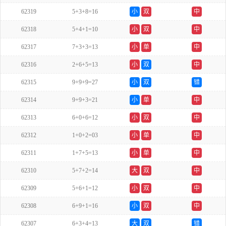
62319
5+3+8=16
小
双
中
62318
5+4+1=10
小
双
中
62317
7+3+3=13
小
单
中
62316
2+6+5=13
小
双
中
62315
9+9+9=27
小
双
错
62314
9+9+3=21
小
单
中
62313
6+0+6=12
小
双
中
62312
1+0+2=03
小
单
中
62311
1+7+5=13
小
单
中
62310
5+7+2=14
大
双
中
62309
5+6+1=12
小
双
中
62308
6+9+1=16
小
双
中
62307
6+3+4=13
大
双
错