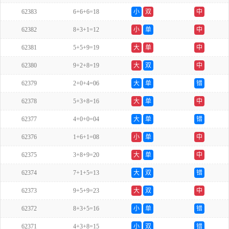
62383
6+6+6=18
小
双
中
62382
8+3+1=12
小
单
中
62381
5+5+9=19
大
单
中
62380
9+2+8=19
大
双
中
62379
2+0+4=06
大
单
错
62378
5+3+8=16
大
单
中
62377
4+0+0=04
大
单
错
62376
1+6+1=08
小
单
中
62375
3+8+9=20
大
单
中
62374
7+1+5=13
大
双
错
62373
9+5+9=23
大
双
中
62372
8+3+5=16
小
单
错
62371
4+3+8=15
小
双
错