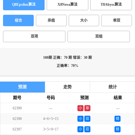
Q8Epsilon算法
X8Nova算法
T8Abyss算法
组合
杀组
大小
单双
双项
双组
100期 正确：70 期 错误：30 期
正确率：70%
预测
走势
统计
期号
号码
预测
结果
62399
---
小
单
---
62398
4+6+5=15
小
双
错
62397
3+5+9=17
小
双
错